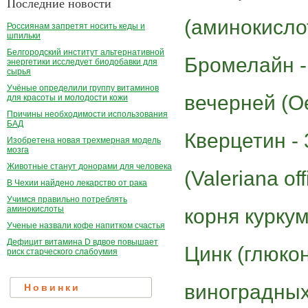
Последние новости
(аминокислот
Россиянам запретят носить кеды и
шпильки
Белгородский институт альтернативной
Бромелайн -
энергетики исследует биодобавки для
сырья
Учёные определили группу витаминов
вечерней (Oe
для красоты и молодости кожи
Причины необходимости использования
БАД
Кверцетин -
Изобретена новая трехмерная модель
мозга
Животные станут донорами для человека
(Valeriana off
В Чехии найдено лекарство от рака
Учимся правильно потреблять
аминокислоты
корня куркум
Ученые назвали кофе напитком счастья
Дефицит витамина D вдвое повышает
Цинк (глюкон
риск старческого слабоумия
виноградных 
Новинки