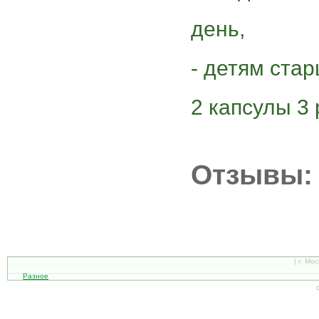
день,
- детям стар
2 капсулы 3 
Отзывы:
| г. Мо
Разное
С