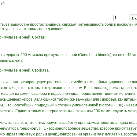
руб.
твует выработке простагландинов, снижает интенсивность боли и воспаления
ует уровень артериального давления.
римулы вечерней, Состав:
а содержит 500 мг масла примулы вечерней (Oenothera biennis), из них - 45 мг
овой кислоты.
римулы вечерней, Свойства:
 вечерняя - дикорастущее растение из семейства кипрейных, украшенное д
 желтых цветов, которые открываются вечером. Ее семена содержат масло, к
 маслам из семян сафлора и подсолнечника, представляет ценный источник
асыщенных жиров, являющихся такими же важными для здоровья, как витами
ы. Это богатейший природный источник у-линоленовой кислоты (ГЛК) - неза
кислоты. Единственным альтернативным источником ГЛК может служить мате
мечательна тем, что стимулирует выработку организмом простагландина пер
"регулятора гормонов". ПГ1 - гормоноподобное вещество, которое присутствуе
Оно играет ключевую роль в функционировании организма и влияет на восста