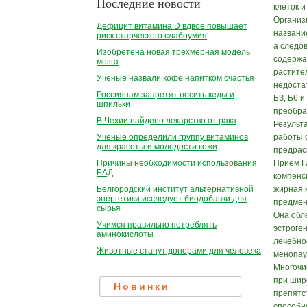
Последние новости
клеток и
Организ
Дефицит витамина D вдвое повышает
названи
риск старческого слабоумия
а следо
Изобретена новая трехмерная модель
содержа
мозга
растите
Ученые назвали кофе напитком счастья
недоста
Россиянам запретят носить кеды и
БЗ, Б6 и
шпильки
преобра
В Чехии найдено лекарство от рака
Результ
работы 
Учёные определили группу витаминов
для красоты и молодости кожи
предрас
Прием Г
Причины необходимости использования
БАД
компенс
жирная 
Белгородский институт альтернативной
энергетики исследует биодобавки для
предмен
сырья
Она обл
Учимся правильно потреблять
эстроге
аминокислоты
лечебно
Животные станут донорами для человека
менопау
Многочи
при шир
Новинки
препятс
способн