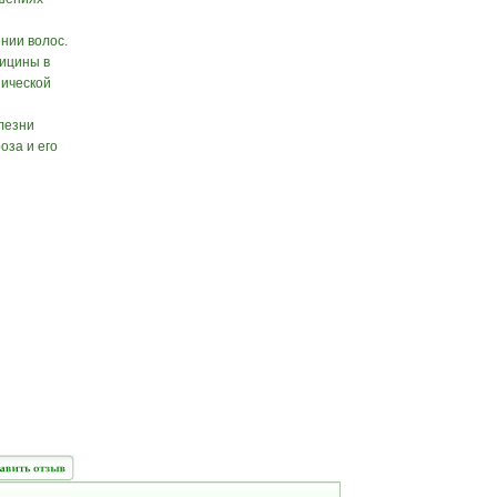
нии волос.
ицины в
нической
лезни
оза и его