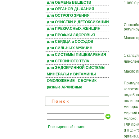
для ОБМЕНа ВЕЩЕСТВ
1.080,0 
для ОРГАНОВ ДЫХАНИЯ
для ОСТРОГО ЗРЕНИЯ
для ОЧИСТКИ И ДЕТОКСИКАЦИИ
Способс
для ПРЕКРАСНЫХ ЖЕНЩИН
регулир
для ПРОФ-КИ ЗДОРОВЬЯ
Масло п
для СЕРДЦА и СОСУДОВ
для СИЛЬНЫХ МУЖЧИН
для СИСТЕМЫ ПИЩЕВАРЕНИЯ
1 капсул
для СТРОЙНОГО ТЕЛА
линолен
для ЭНДОКРИННОЙ СИСТЕМЫ
Масло п
МИНЕРАЛЫ и ВИТАМИНЫ
ОМОЛОЖЕНИЕ - СБОРНИК
Примула
разные АРХИВные
колосом
подобно
полинен
Поиск
минерал
жирной 
молоко.
ГЛК при
Расширенный поиск
(ПГ1) - 
органе.