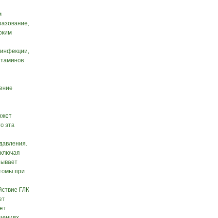
м
разование,
оким
 инфекции,
итаминов
шение
ожет
о эта
давления.
включая
зывает
томы при
йствие ГЛК
ет
ет
ушениях