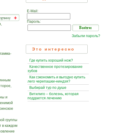
E-Mail:
Пароль:
,
Забыли пароль?
Это интересно
 гамма-
Где купить хороший нож?
Качественное протезирование
зубов
Как сэкономить и выгодно купить
линным
лего черепашки-ниндзя?
оторое,
Выбирай тур по душе
Витилиго – болезнь, которая
ны и
поддается лечению
менимой
ринское
вой группы
т в каждом
новление