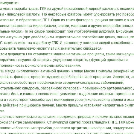
 иммунитет.
м может вырабатывать ГЛК из другой незаменимой жирной кислоты с похожи
ем - линолевой кислоты. Но некоторые факторы могут блокировать это преоб
вательно, и образование ПГ1. Один из таких факторов - рацион питания с выс
нием насыщенных жиров (масло, сливки, маргарин и другие переработанные
льные масла). То же самое происходит при употреблении алкоголя. Вирусные
ток инсулина (при диабете) или недостаточное потребление цинка, магния, в
 С также влияют на выработку ГЛК. И, наконец, у пожилых людей способность
зовывать линолевую кислоту в ГЛК значительно снижается.
атом дефицита ГЛК становятся многие негативные процессы, такие как нару
сердечно-сосудистой системы, ухудшение защитных функций организма и
положенность к онкологическим заболеваниям.
ЛК в виде биологически активной добавки к пище Масло Примулы Вечерней м
ировать факторы, препятствующие ее образованию в организме. Известно, чт
кислота способствует профилактике сердечно-сосудистых заболеваний,
струального синдрома, рассеянного склероза и повышенного артериального 
егчает боль и снимает воспаление; усиливает выделение половых гормонов, 
ны и тестостерон; способствует понижению уровня холестерина в крови и ока
е действие при циррозе печени. Масло примулы устраняет неприятные симп
зе.
сленные клинические испытания продемонстрировали положительное возде
оком спектре заболеваний. Стимулируя синтез простагландина ПГ1, ГЛК мож
твовать образованию тромбов, развитию артритов, шизофрении, поддержива
ость организма восстанавливаться после стресса, а также помогает при нар