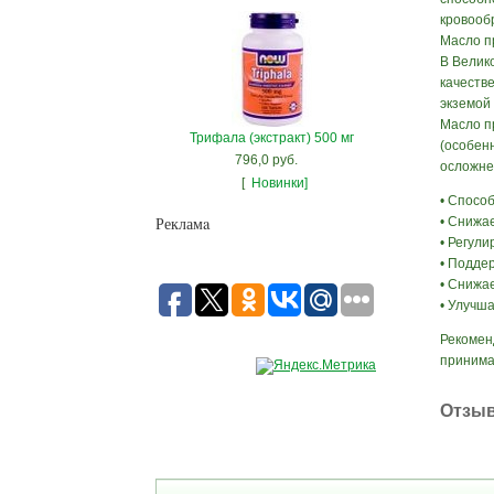
кровооб
Масло п
В Велик
качестве
экземой
Масло п
Трифала (экстракт) 500 мг
(особенн
796,0 руб.
осложне
[
Новинки]
• Спосо
Рекламa
• Снижа
• Регул
• Подде
• Снижа
• Улучша
Рекомен
принимат
Отзы