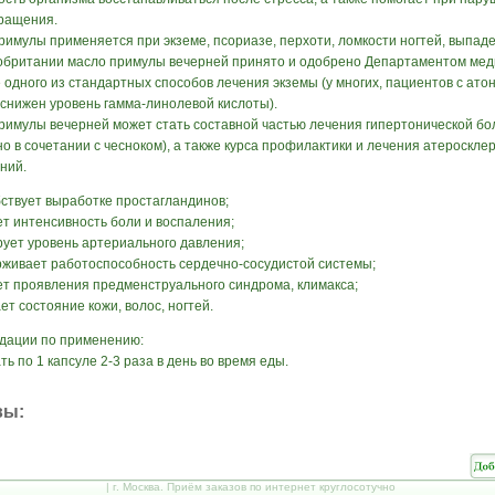
ращения.
римулы применяется при экземе, псориазе, перхоти, ломкости ногтей, выпаде
обритании масло примулы вечерней принято и одобрено Департаментом мед
 одного из стандартных способов лечения экземы (у многих, пациентов с ато
 снижен уровень гамма-линолевой кислоты).
римулы вечерней может стать составной частью лечения гипертонической бо
о в сочетании с чесноком), а также курса профилактики и лечения атеросклер
ний.
бствует выработке простагландинов;
ет интенсивность боли и воспаления;
ирует уровень артериального давления;
рживает работоспособность сердечно-сосудистой системы;
ет проявления предменструального синдрома, климакса;
ет состояние кожи, волос, ногтей.
дации по применению:
ь по 1 капсуле 2-3 раза в день во время еды.
вы:
| г. Москва. Приём заказов по интернет круглосотучно