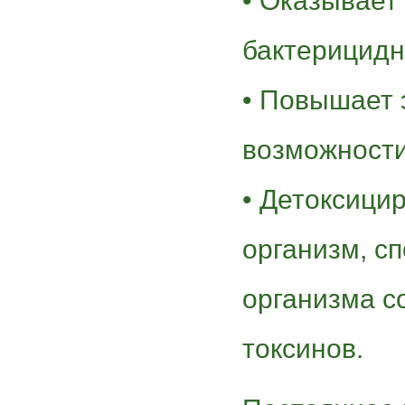
• Оказывает
бактерицидн
• Повышает 
возможности
• Детоксици
организм, с
организма с
токсинов.