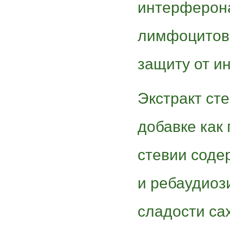
интерферона
лимфоцитов,
защиту от и
Экстракт сте
добавке как
стевии соде
и ребаудиоз
сладости сах