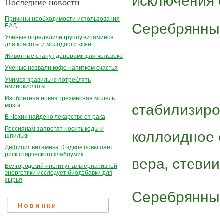
исключения 
Последние новости
Причины необходимости использования
Серебрянный
БАД
Учёные определили группу витаминов
для красоты и молодости кожи
Животные станут донорами для человека
Ученые назвали кофе напитком счастья
Учимся правильно потреблять
аминокислоты
Изобретена новая трехмерная модель
мозга
стабилизиро
В Чехии найдено лекарство от рака
Россиянам запретят носить кеды и
коллоидное 
шпильки
Дефицит витамина D вдвое повышает
риск старческого слабоумия
вера, стеви
Белгородский институт альтернативной
энергетики исследует биодобавки для
сырья
Серебрянный
Новинки