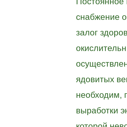
Постоянное 
снабжение о
залог здоро
окислительн
осуществлен
ядовитых ве
необходим, 
выработки эн
которой нев