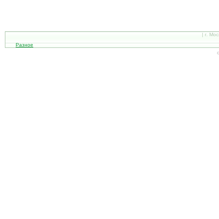
| г. Мо
Разное
С