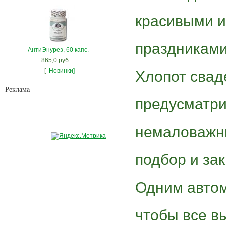
красивыми 
праздниками
АнтиЭнурез, 60 капс.
865,0 руб.
[
Новинки]
Хлопот свад
Рекламa
предусматри
немаловажны
подбор и зак
Одним автом
чтобы все в