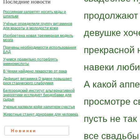
Последние новости
Россиянам запретят носить кеды и
продолжают 
шпильки
Учёные определили группу витаминов
для красоты и молодости кожи
девушке хоч
Изобретена новая трехмерная модель
мозга
прекрасной 
Причины необходимости использования
БАД
Учимся правильно потреблять
аминокислоты
навеки люб
В Чехии найдено лекарство от рака
Дефицит витамина D вдвое повышает
А какой апп
риск старческого слабоумия
Белгородский институт альтернативной
энергетики исследует биодобавки для
просмотре с
сырья
Ученые назвали кофе напитком счастья
Животные станут донорами для человека
пусть не так
Новинки
все свадьбы