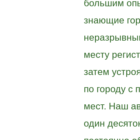
большим опы
знающие гор
неразрывным
месту регис
затем устро
по городу с
мест. Наш а
один десято