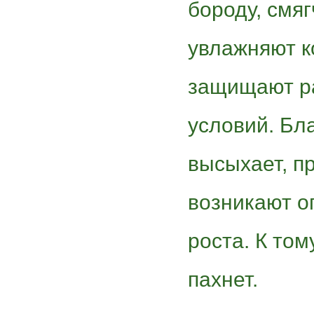
бороду, смя
увлажняют к
защищают ра
условий. Бл
высыхает, п
возникают о
роста. К то
пахнет.