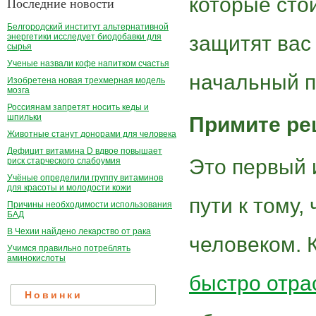
которые сто
Последние новости
Белгородский институт альтернативной
энергетики исследует биодобавки для
защитят вас 
сырья
Ученые назвали кофе напитком счастья
начальный п
Изобретена новая трехмерная модель
мозга
Россиянам запретят носить кеды и
шпильки
Примите ре
Животные станут донорами для человека
Дефицит витамина D вдвое повышает
Это первый 
риск старческого слабоумия
Учёные определили группу витаминов
для красоты и молодости кожи
пути к тому,
Причины необходимости использования
БАД
В Чехии найдено лекарство от рака
человеком. 
Учимся правильно потреблять
аминокислоты
быстро отра
Новинки