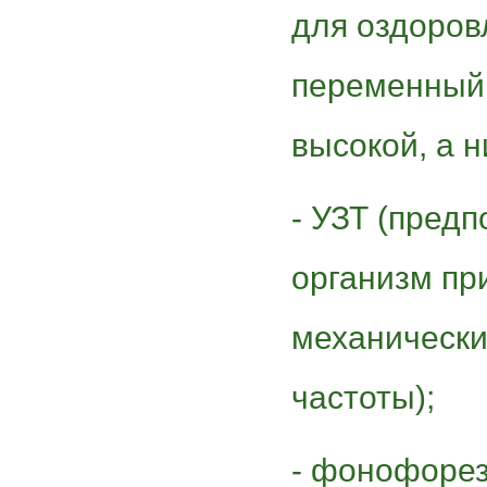
для оздоров
переменный 
высокой, а н
- УЗТ (предп
организм пр
механически
частоты);
- фонофорез