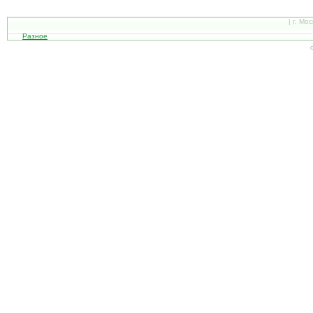
| г. Мо
Разное
С