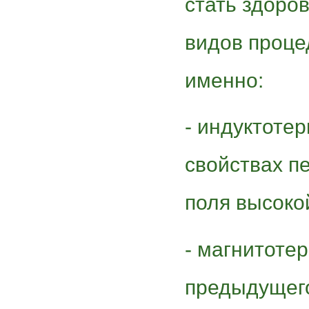
стать здоро
видов проце
именно:
- индуктоте
свойствах п
поля высоко
- магнитотер
предыдущего