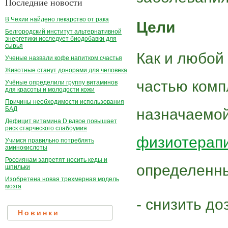
Последние новости
В Чехии найдено лекарство от рака
Цели
Белгородский институт альтернативной
энергетики исследует биодобавки для
сырья
Как и любой
Ученые назвали кофе напитком счастья
Животные станут донорами для человека
частью комп
Учёные определили группу витаминов
для красоты и молодости кожи
Причины необходимости использования
БАД
назначаемо
Дефицит витамина D вдвое повышает
риск старческого слабоумия
физиотерап
Учимся правильно потреблять
аминокислоты
Россиянам запретят носить кеды и
определенны
шпильки
Изобретена новая трехмерная модель
мозга
- снизить до
Новинки