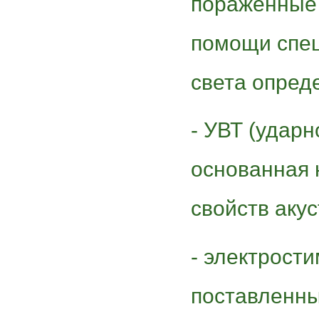
пораженные 
помощи спе
света опред
- УВТ (ударн
основанная 
свойств акус
- электрост
поставленны